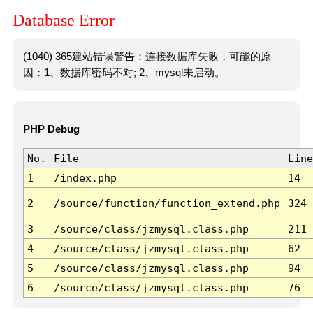
Database Error
(1040) 365建站错误警告：连接数据库失败，可能的原
因：1、数据库密码不对; 2、mysql未启动。
PHP Debug
No.
File
Line
1
/index.php
14
2
/source/function/function_extend.php
324
3
/source/class/jzmysql.class.php
211
4
/source/class/jzmysql.class.php
62
5
/source/class/jzmysql.class.php
94
6
/source/class/jzmysql.class.php
76