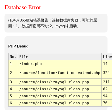
Database Error
(1040) 365建站错误警告：连接数据库失败，可能的原
因：1、数据库密码不对; 2、mysql未启动。
PHP Debug
No.
File
Line
1
/index.php
14
2
/source/function/function_extend.php
324
3
/source/class/jzmysql.class.php
211
4
/source/class/jzmysql.class.php
62
5
/source/class/jzmysql.class.php
94
6
/source/class/jzmysql.class.php
76