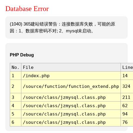
Database Error
(1040) 365建站错误警告：连接数据库失败，可能的原
因：1、数据库密码不对; 2、mysql未启动。
PHP Debug
No.
File
Line
1
/index.php
14
2
/source/function/function_extend.php
324
3
/source/class/jzmysql.class.php
211
4
/source/class/jzmysql.class.php
62
5
/source/class/jzmysql.class.php
94
6
/source/class/jzmysql.class.php
76