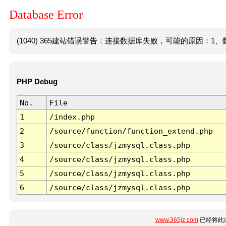
Database Error
(1040) 365建站错误警告：连接数据库失败，可能的原因：1、数
PHP Debug
No.
File
1
/index.php
2
/source/function/function_extend.php
3
/source/class/jzmysql.class.php
4
/source/class/jzmysql.class.php
5
/source/class/jzmysql.class.php
6
/source/class/jzmysql.class.php
www.365jz.com
已经将此