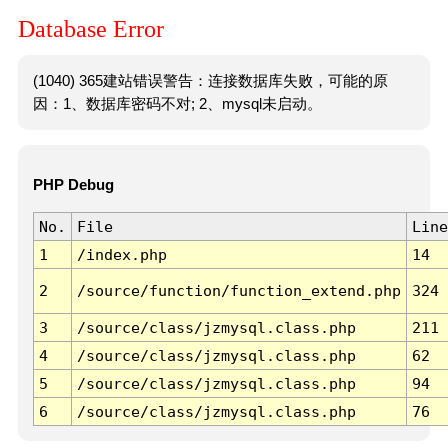
Database Error
(1040) 365建站错误警告：连接数据库失败，可能的原
因：1、数据库密码不对; 2、mysql未启动。
PHP Debug
No.
File
Line
1
/index.php
14
2
/source/function/function_extend.php
324
3
/source/class/jzmysql.class.php
211
4
/source/class/jzmysql.class.php
62
5
/source/class/jzmysql.class.php
94
6
/source/class/jzmysql.class.php
76